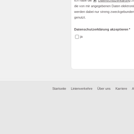
Ich habe die
Datenschutzerklärung
zu
die von mir angegebenen Daten elektron
werden dabei nur streng zweckgebunden
genutzt.
Datenschutzerklärung akzeptieren
*
ja
Startseite
Linienverkehre
Über uns
Karriere
A