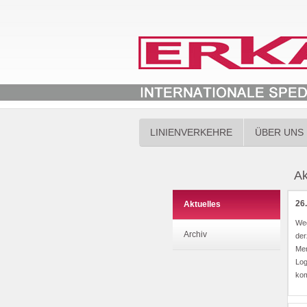
LINIENVERKEHRE
ÜBER UNS
Ak
26
Aktuelles
Weg
Archiv
der
Men
Log
ko