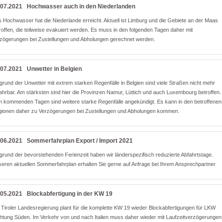
.07.2021
Hochwasser auch in den Niederlanden
 Hochwasser hat die Niederlande erreicht. Aktuell ist Limburg und die Gebiete an der Maas
roffen, die teilweise evakuiert werden. Es muss in den folgenden Tagen daher mit
zögerungen bei Zustellungen und Abholungen gerechnet werden.
.07.2021
Unwetter in Belgien
grund der Unwetter mit extrem starken Regenfälle in Belgien sind viele Straßen nicht mehr
ahrbar. Am stärksten sind hier die Provinzen Namur, Lüttich und auch Luxembourg betroffen.
 kommenden Tagen sind weitere starke Regenfälle angekündigt. Es kann in den betroffenen
ionen daher zu Verzögerungen bei Zustellungen und Abholungen kommen.
.06.2021
Sommerfahrplan Export / Import 2021
grund der bevorstehenden Ferienzeit haben wir länderspezifisch reduzierte Abfahrtstage.
eren aktuellen Sommerfahrplan erhalten Sie gerne auf Anfrage bei Ihrem Ansprechpartner.
.05.2021
Blockabfertigung in der KW 19
 Tiroler Landesregierung plant für die komplette KW 19 wieder Blockabfertigungen für LKW
htung Süden. Im Verkehr von und nach Italien muss daher wieder mit Laufzeitverzögerungen