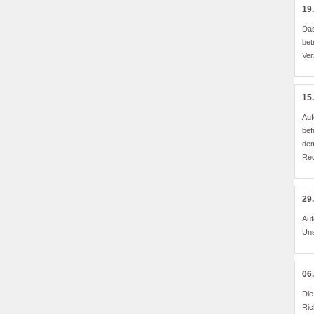
19
Das
bet
Ver
15
Auf
bef
dem
Reg
29
Auf
Uns
06
Die
Ric