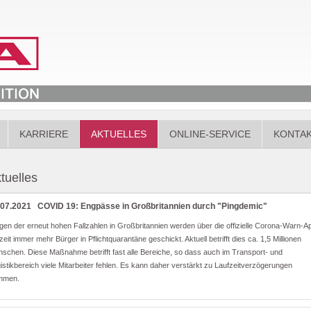
KARRIERE
AKTUELLES
ONLINE-SERVICE
KONTA
tuelles
.07.2021
COVID 19: Engpässe in Großbritannien durch "Pingdemic"
en der erneut hohen Fallzahlen in Großbritannien werden über die offizielle Corona-Warn-A
zeit immer mehr Bürger in Pflichtquarantäne geschickt. Aktuell betrifft dies ca. 1,5 Millionen
schen. Diese Maßnahme betrifft fast alle Bereiche, so dass auch im Transport- und
istikbereich viele Mitarbeiter fehlen. Es kann daher verstärkt zu Laufzeitverzögerungen
mmen.